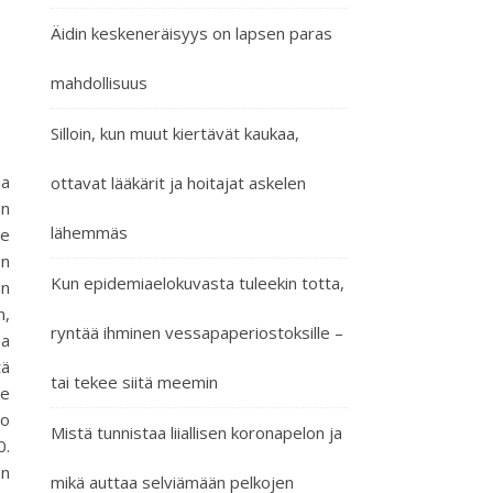
Äidin keskeneräisyys on lapsen paras
mahdollisuus
Silloin, kun muut kiertävät kaukaa,
la
ottavat lääkärit ja hoitajat askelen
in
lähemmäs
me
on
Kun epidemiaelokuvasta tuleekin totta,
än
n,
ryntää ihminen vessapaperiostoksille –
aa
tä
tai tekee siitä meemin
ee
ko
Mistä tunnistaa liiallisen koronapelon ja
0.
on
mikä auttaa selviämään pelkojen