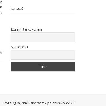
aa
in
kanssa?
at
Etunimi tai kokonimi
Sähköposti
on Moni meistä kuuntelee puhuakseen, kun pitäisi kuunnella ymm
ff
Psykologilla Jenni Salonranta / y-tunnus 2724517-1