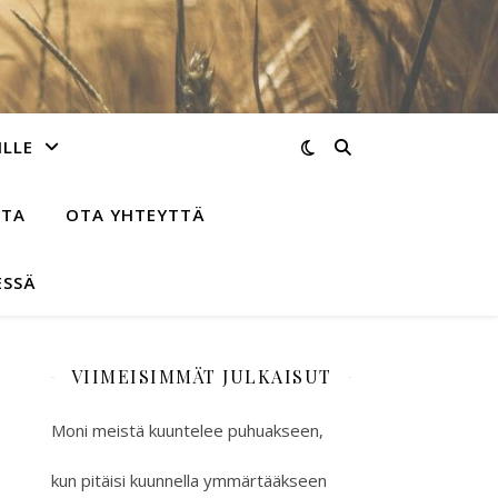
ILLE
STA
OTA YHTEYTTÄ
ESSÄ
VIIMEISIMMÄT JULKAISUT
Moni meistä kuuntelee puhuakseen,
kun pitäisi kuunnella ymmärtääkseen