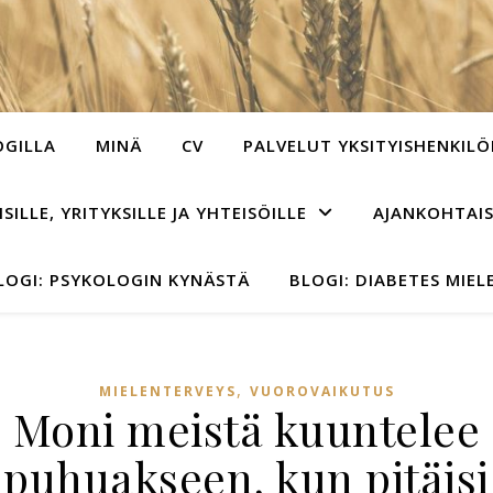
OGILLA
MINÄ
CV
PALVELUT YKSITYISHENKILÖ
ILLE, YRITYKSILLE JA YHTEISÖILLE
AJANKOHTAI
LOGI: PSYKOLOGIN KYNÄSTÄ
BLOGI: DIABETES MIEL
,
MIELENTERVEYS
VUOROVAIKUTUS
Moni meistä kuuntelee
puhuakseen, kun pitäisi