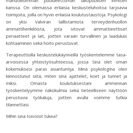
mahdollisimman puolueettoman ulkopuolisen ihmisen
kanssa. On olemassa erilaisia keskusteluhoitoa tarjoavia
toimijoita, joilla on hyvin erilaisia koulutustaustoja. Psykologi
on yksi Valviran laillistamista terveydenhuollon
ammattihenkilöistä, jota sitovat ammattieettiset
periaatteet ja lait, joitten varaan turvallinen ja laadukas
kohtaaminen sekä hoito perustuvat.
Terapeuttisilla keskustelukäynneillä työskentelemme tasa-
arvoisessa yhteistyösuhteessa, jossa Sinä olet oman
kokemuksesi paras asiantuntija. Minä psykologina olen
kiinnostunut siitä, miten sinä ajattelet, koet ja tunnet ja
miksi. Omasta koulutuksestani ammennan
työskentelyymme näkökulmia sekä tieteelliseen näyttöön
perustuvia työkaluja, joitten avulla voimme tutkia
tilannettasi.
Mihin sinä toivoisit tukea?