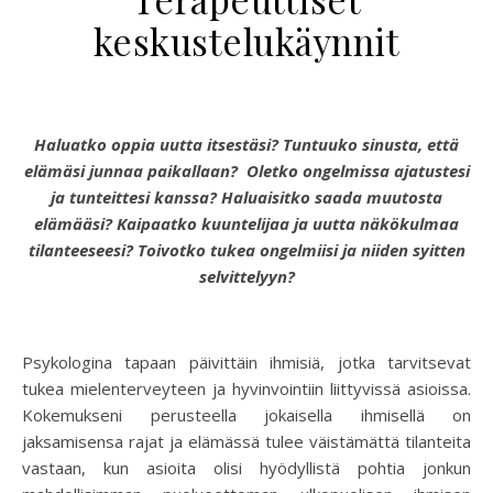
keskustelukäynnit
Haluatko oppia uutta itsestäsi? Tuntuuko sinusta, että
elämäsi junnaa paikallaan?
Oletko ongelmissa ajatustesi
ja tunteittesi kanssa?
Haluaisitko saada muutosta
elämääsi?
Kaipaatko kuuntelijaa ja uutta näkökulmaa
tilanteeseesi? Toivotko tukea ongelmiisi ja niiden syitten
selvittelyyn?
Psykologina tapaan päivittäin ihmisiä, jotka tarvitsevat
tukea mielenterveyteen ja hyvinvointiin liittyvissä asioissa.
Kokemukseni perusteella jokaisella ihmisellä on
jaksamisensa rajat ja elämässä tulee väistämättä tilanteita
vastaan, kun asioita olisi hyödyllistä pohtia jonkun