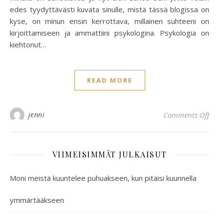
edes tyydyttävästi kuvata sinulle, mistä tässä blogissa on
kyse, on minun ensin kerrottava, millainen suhteeni on
kirjoittamiseen ja ammattiini psykologina. Psykologia on
kiehtonut…
READ MORE
on 
jenni
Comments Off
VIIMEISIMMÄT JULKAISUT
Moni meistä kuuntelee puhuakseen, kun pitäisi kuunnella
ymmärtääkseen