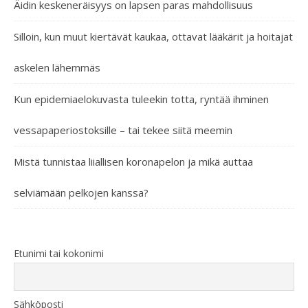
Äidin keskeneräisyys on lapsen paras mahdollisuus
Silloin, kun muut kiertävät kaukaa, ottavat lääkärit ja hoitajat
askelen lähemmäs
Kun epidemiaelokuvasta tuleekin totta, ryntää ihminen
vessapaperiostoksille – tai tekee siitä meemin
Mistä tunnistaa liiallisen koronapelon ja mikä auttaa
selviämään pelkojen kanssa?
Etunimi tai kokonimi
Sähköposti