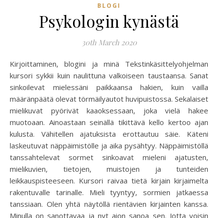
BLOGI
Psykologin kynästä
30th March 2020
Kirjoittaminen, blogini ja minä Tekstinkäsittelyohjelman
kursori sykkii kuin naulittuna valkoiseen taustaansa. Sanat
sinkoilevat mielessäni paikkaansa hakien, kuin vailla
määränpäätä olevat törmäilyautot huvipuistossa. Sekalaiset
mielikuvat pyörivät kaaoksessaan, joka vielä hakee
muotoaan. Ainoastaan seinällä tikittävä kello kertoo ajan
kulusta. Vähitellen ajatuksista erottautuu säie. Käteni
laskeutuvat näppäimistölle ja aika pysähtyy. Näppäimistöllä
tanssahtelevat sormet sinkoavat mieleni ajatusten,
mielikuvien, tietojen, muistojen ja tunteiden
leikkauspisteeseen. Kursori raivaa tietä kirjain kirjaimelta
rakentuvalle tarinalle. Mieli tyyntyy, sormien jatkaessa
tanssiaan. Olen yhtä näytöllä rientävien kirjainten kanssa.
Minulla on sanottavaa ja nyt aion sanoa sen. Jotta voisin