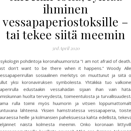
ihminen
vessapaperiostoksille –
tai tekee siitä meemin
3rd April 2020
sykologin pohdintoja koronahuumorista “I am not afraid of death.
ust don’t want to be there when it happens.” Woody All
essapaperirullan sosiaalinen merkitys on muuttunut ja siitä 
ullut yksi koronaviruksen symboleista. Yhtäkkiä tuo valkoin
aperirulla edustaakin vessahädän sijaan ihan vain hätä
hmiskunnan huolta terveydestä, toimeentulosta ja turvallisuudest
ama rulla toimii myös huumorin ja vitsien loppumattomal
untuvana lähteenä. Yksien hamstratessa vessapaperia, toist
auraessa heille ja kolmansien paheksuessa kahta edellistä, tekev
eljännet näistä kolmesta meemin. Onko koronaan liittyvil