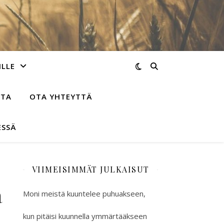
ILLE
STA
OTA YHTEYTTÄ
ESSÄ
VIIMEISIMMÄT JULKAISUT
a
Moni meistä kuuntelee puhuakseen,
kun pitäisi kuunnella ymmärtääkseen