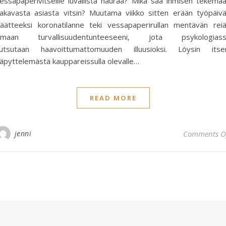
essapaperivitseille luvallista nauraa? Mikä saa ihmisen tekemä
akavasta asiasta vitsin? Muutama viikko sitten erään työpäiv
äätteeksi koronatilanne teki vessapaperirullan mentävän rei
omaan turvallisuudentunteeseeni, jota psykologiass
utsutaan haavoittumattomuuden illuusioksi. Löysin itse
äpyttelemästä kauppareissulla olevalle…
READ MORE
jenni
Comments O