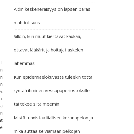
Äidin keskeneräisyys on lapsen paras
mahdollisuus
Silloin, kun muut kiertävät kaukaa,
ottavat lääkärit ja hoitajat askelen
 I
lähemmäs
en
on
Kun epidemiaelokuvasta tuleekin totta,
en
ryntää ihminen vessapaperiostoksille –
ä:
a.
tai tekee siitä meemin
ta
en
Mistä tunnistaa liiallisen koronapelon ja
ät
le
mikä auttaa selviämään pelkojen