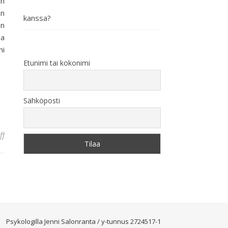
än
än
kanssa?
än
a
ni
Etunimi tai kokonimi
Sähköposti
on Kun epidemiaelokuvasta tuleekin totta, ryntää ihminen vessapape
ff
Psykologilla Jenni Salonranta / y-tunnus 2724517-1