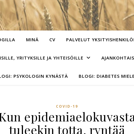
OGILLA
MINÄ
CV
PALVELUT YKSITYISHENKILÖ
ILLE, YRITYKSILLE JA YHTEISÖILLE
AJANKOHTAI
LOGI: PSYKOLOGIN KYNÄSTÄ
BLOGI: DIABETES MIEL
COVID-19
Kun epidemiaelokuvast
tuleekin totta, ryntää