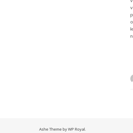
v
v
p
k
n
Ashe Theme by
WP Royal
.